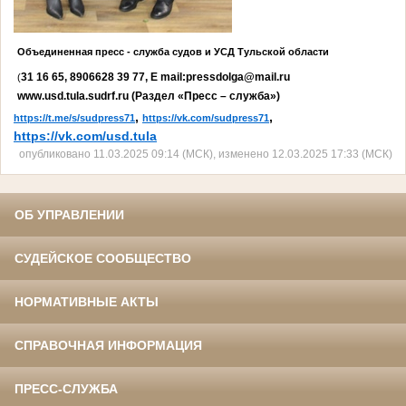
Объединенная пресс - служба судов и УСД Тульской области
31 16 65, 8906628 39 77, E mail:pressdolga@mail.ru
(
www.u
sd
.
tula
.
sudrf
.
ru
(Раздел «Пресс – служба»)
,
,
https://t.me/s/sudpress71
https://vk.com/sudpress71
https://vk.com/usd.tula
опубликовано 11.03.2025 09:14 (МСК), изменено 12.03.2025 17:33 (МСК)
ОБ УПРАВЛЕНИИ
СУДЕЙСКОЕ СООБЩЕСТВО
НОРМАТИВНЫЕ АКТЫ
СПРАВОЧНАЯ ИНФОРМАЦИЯ
ПРЕСС-СЛУЖБА