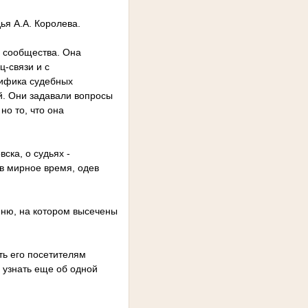
ья А.А. Королева.
о сообщества. Она
-связи и с
цифика судебных
й. Они задавали вопросы
но то, что она
ска, о судьях -
 в мирное время, одев
мню, на котором высечены
ть его посетителям
 узнать еще об одной