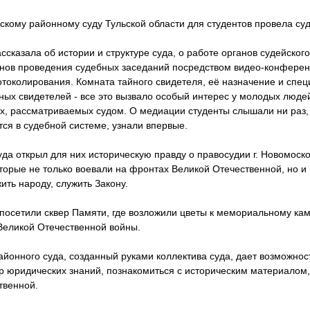
кому районному суду Тульской области для студентов провела суд
сказала об истории и структуре суда, о работе органов судейског
нов проведения судебных заседаний посредством видео-конференц
токолирования. Комната тайного свидетеля, её назначение и спе
ных свидетелей - все это вызвало особый интерес у молодых люде
х, рассматриваемых судом. О медиации студенты слышали ни раз, 
ся в судебной системе, узнали впервые.
да открыл для них историческую правду о правосудии г. Новомосков
торые не только воевали на фронтах Великой Отечественной, но и
ть народу, служить Закону.
 посетили сквер Памяти, где возложили цветы к мемориальному ка
 Великой Отечественной войны.
йонного суда, созданный руками коллектива суда, дает возможнос
р юридических знаний, познакомиться с историческим материалом,
твенной.