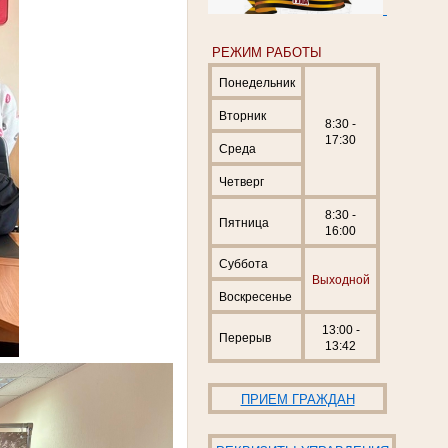
РЕЖИМ РАБОТЫ
Понедельник
Вторник
8:30 -
17:30
Среда
Четверг
8:30 -
Пятница
16:00
Суббота
Выходной
Воскресенье
13:00 -
Перерыв
13:42
ПРИЕМ ГРАЖДАН