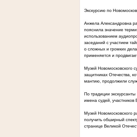
Экскурсию по Новомосковс
Анжела Александровна рас
пояснила значение терми
использованием аудиопро
заседаний с участием тай
о сложных и громких дела
применяется и продвигает
Музей Новомосковского су
защитниках Отечества, ко
мантию, продолжили служи
По традиции экскурсанты
имена судей, участников
Музей Новомосковского ра
получить обширный спект
странице Великой Отечес