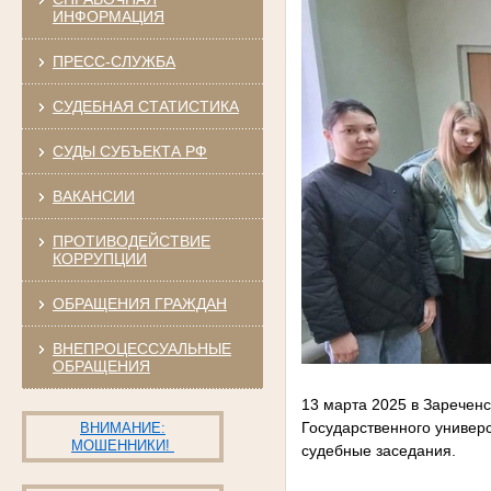
ИНФОРМАЦИЯ
ПРЕСС-СЛУЖБА
СУДЕБНАЯ СТАТИСТИКА
СУДЫ СУБЪЕКТА РФ
ВАКАНСИИ
ПРОТИВОДЕЙСТВИЕ
КОРРУПЦИИ
ОБРАЩЕНИЯ ГРАЖДАН
ВНЕПРОЦЕССУАЛЬНЫЕ
ОБРАЩЕНИЯ
13 марта 2025 в Зареченс
Государственного универс
ВНИМАНИЕ:
МОШЕННИКИ!
судебные заседания.