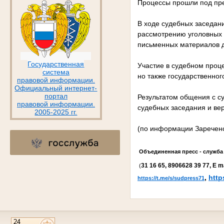
Процессы прошли под пре
В ходе судебных заседан
рассмотрению уголовных 
письменных материалов д
Государственная
Участие в судебном проце
система
но также государственног
правовой информации.
Официальный интернет-
портал
Результатом общения с су
правовой информации.
судебных заседания и вер
2005-2025 гг.
(по информации Зареченск
Объединенная пресс - служба
31 16 65, 8
906
628 39 77,
E
m
(
,
http
https://t.me/s/sudpress71