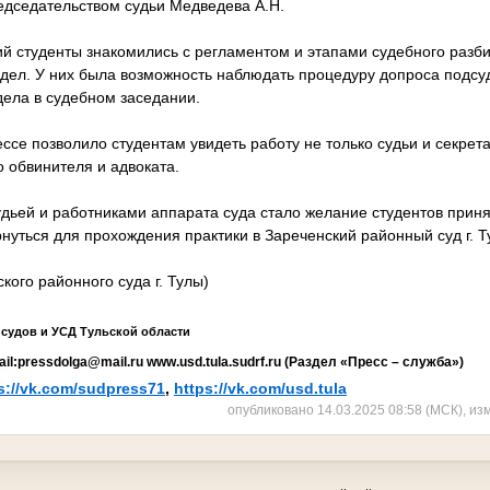
дседательством судьи Медведева А.Н.
ий студенты знакомились с регламентом и этапами судебного разб
дел. У них была возможность наблюдать процедуру допроса подсу
ела в судебном заседании.
ссе позволило студентам увидеть работу не только судьи и секрет
о обвинителя и адвоката.
дьей и работниками аппарата суда стало желание студентов приня
нуться для прохождения практики в Зареченский районный суд г. Т
ого районного суда г. Тулы)
 судов и УСД Тульской области
ail
:
pressdolga
@
mail
.
ru
www
.
u
sd
.
tula
.
sudrf
.
ru
(Раздел «Пресс – служба»)
s://vk.com/sudpress71
,
https://vk.com/usd.tula
опубликовано 14.03.2025 08:58 (МСК), из