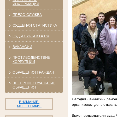
ИНФОРМАЦИЯ
ПРЕСС-СЛУЖБА
СУДЕБНАЯ СТАТИСТИКА
СУДЫ СУБЪЕКТА РФ
ВАКАНСИИ
ПРОТИВОДЕЙСТВИЕ
КОРРУПЦИИ
ОБРАЩЕНИЯ ГРАЖДАН
ВНЕПРОЦЕССУАЛЬНЫЕ
ОБРАЩЕНИЯ
Сегодня Ленинский район
ВНИМАНИЕ:
организовал день открыты
МОШЕННИКИ!
Врио председателя суда 