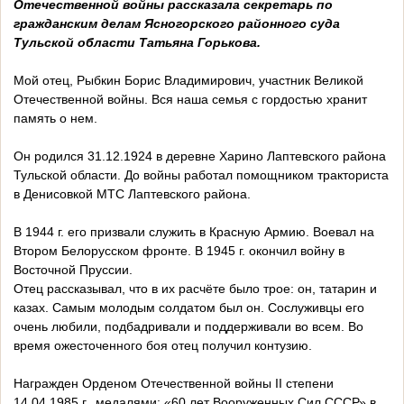
Отечественной войны рассказала секретарь по
гражданским делам Ясногорского районного суда
Тульской области Татьяна Горькова.
Мой отец, Рыбкин Борис Владимирович, участник Великой
Отечественной войны. Вся наша семья с гордостью хранит
память о нем.
Он родился 31.12.1924 в деревне Харино Лаптевского района
Тульской области. До войны работал помощником тракториста
в Денисовкой МТС Лаптевского района.
В 1944 г. его призвали служить в Красную Армию. Воевал на
Втором Белорусском фронте. В 1945 г. окончил войну в
Восточной Пруссии.
Отец рассказывал, что в их расчёте было трое: он, татарин и
казах. Самым молодым солдатом был он. Сослуживцы его
очень любили, подбадривали и поддерживали во всем. Во
время ожесточенного боя отец получил контузию.
Награжден Орденом Отечественной войны II степени
14.04.1985 г., медалями: «60 лет Вооруженных Сил СССР» в