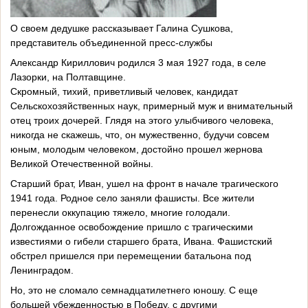
О своем дедушке рассказывает Галина Сушкова,
представитель объединенной пресс-службы
Александр Кириллович родился 3 мая 1927 года, в селе
Лазорки, на Полтавщине.
Скромный, тихий, приветливый человек, кандидат
Сельскохозяйственных наук, примерный муж и внимательный
отец троих дочерей. Глядя на этого улыбчивого человека,
никогда не скажешь, что, он мужественно, будучи совсем
юным, молодым человеком, достойно прошел жернова
Великой Отечественной войны.
Старший брат, Иван, ушел на фронт в начале трагического
1941 года. Родное село заняли фашисты. Все жители
перенесли оккупацию тяжело, многие голодали.
Долгожданное освобождение пришло с трагическими
известиями о гибели старшего брата, Ивана. Фашистский
обстрел пришелся при перемещении батальона под
Ленинградом.
Но, это не сломало семнадцатилетнего юношу. С еще
большей убежденностью в Победу, с другими