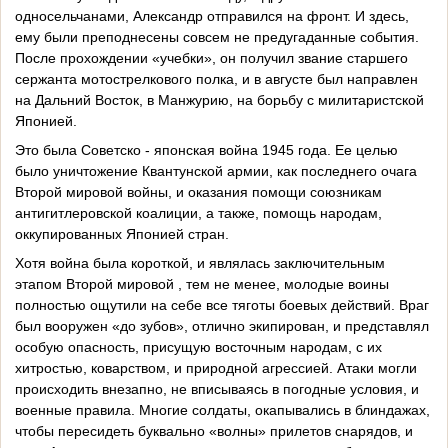
односельчанами, Александр отправился на фронт. И здесь,
ему были преподнесены совсем не предугаданные события.
После прохождении «учебки», он получил звание старшего
сержанта мотострелкового полка, и в августе был направлен
на Дальний Восток, в Манжурию, на борьбу с милитаристской
Японией.
Это была Советско - японская война 1945 года. Ее целью
было уничтожение Квантунской армии, как последнего очага
Второй мировой войны, и оказания помощи союзникам
антигитлеровской коалиции, а также, помощь народам,
оккупированных Японией стран.
Хотя война была короткой, и являлась заключительным
этапом Второй мировой , тем не менее, молодые воины
полностью ощутили на себе все тяготы боевых действий. Враг
был вооружен «до зубов», отлично экипирован, и представлял
особую опасность, присущую восточным народам, с их
хитростью, коварством, и природной агрессией. Атаки могли
происходить внезапно, не вписываясь в погодные условия, и
военные правила. Многие солдаты, окапывались в блиндажах,
чтобы пересидеть буквально «волны» прилетов снарядов, и