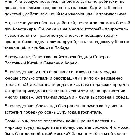
мин. А, в воздухе носились неприятельские истребители, не
давая, что называется, «поднять головы». Картины боевых
действий, действительно, были ужасающими и трагическими.
Но, все эти ужасы боевых действий, не смогли сломать боевой
дух Александра. Он, один из не многих, который «приростал»
к своей зенитно - ракетной установке, и нещадно громил
врага, отбивая одну атаку за другой, вселяя надежду у боевых
товарищей и приближая Победу.
В результате, Советские войска освободили Северо -
Восточный Китай и Северную Корею.
В последствии, у него спрашивали, откуда в этом худом
юноше столько отваги и бесстрашия? На что он неизменно
отвечал: «Эти качества передавались нам от далеких предков,
которым приходилось защищать свои земли, на протяжении
многих веков». Вот такими людьми и была выстроена Победа.
В последствии, Александр был ранен, получил контузию, и
встретил победную осень 1945 года в госпитале.
Свою жизнь, после пережитой войны, решил посвятить
мирному труду: возделывать почву, растить урожай. Что может
быть благородней такой миссии? Здесь тоже был свой фронт,