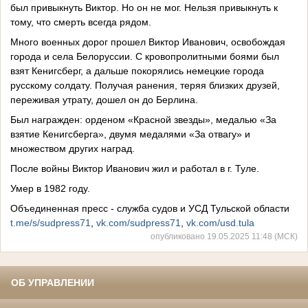
был привыкнуть Виктор. Но он не мог. Нельзя привыкнуть к
тому, что смерть всегда рядом.
Много военных дорог прошел Виктор Иванович, освобождая
города и села Белоруссии. С кровопролитными боями был
взят Кенигсберг, а дальше покорялись немецкие города
русскому солдату. Получая ранения, теряя близких друзей,
переживая утрату, дошел он до Берлина.
Был награжден: орденом «Красной звезды», медалью «За
взятие Кенигсберга», двумя медалями «За отвагу» и
множеством других наград.
После войны Виктор Иванович жил и работал в г. Туле.
Умер в 1982 году.
Объединенная пресс - служба судов и УСД Тульской области
t.me/s/sudpress71
,
vk.com/sudpress71
,
vk.com/usd.tula
опубликовано 19.05.2025 11:48 (МСК)
ОБ УПРАВЛЕНИИ