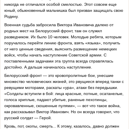
никогда не отличался особой смелостью. Этот совсем еще
юный, обыкновенный мальчишка был призван защищать свою
Родину.
Военная судьба забросила Виктора Ивановича далеко от
родных мест на Белорусский фронт, там он служил
разведчиком. Их было 10 человек. Молодые ребята, которым
поручалось перейти линию фронта, взять «языка», получить
от него ценные сведения, выяснить размещение немецких
войск, чтобы начать наступление Советской армии. С
поставленными задачами эта группа всегда справлялась
достойно. А дальше начиналось наступление.
Белорусский фронт — это кровопролитные бои, унесшие
множество человеческих жизней, это рвущиеся вперед танки с
ревущими моторами, раскаты «ура», атаки без передышки.
«Солдаты вступили в бой: лица красные, потные, осатанелые,
голоса хриплые, падают убитые, раненые пехотинцы,
окровавленные, скошенные пулями», — вот что такое война,
как рассказывал Виктор Иванович. Но он всегда говорил, что
русский солдат — Герой.
Кровь, пот, окопы, смерть... К этому, казалось, давно должен