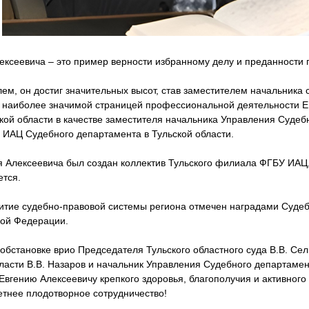
лексеевича – это пример верности избранному делу и преданности
ем, он достиг значительных высот, став заместителем начальника
о наиболее значимой страницей профессиональной деятельности Е.
кой области в качестве заместителя начальника Управления Судеб
ИАЦ Судебного департамента в Тульской области.
я Алексеевича был создан коллектив Тульского филиала ФГБУ ИАЦ
ется.
звитие судебно-правовой системы региона отмечен наградами Суде
кой Федерации.
обстановке врио Председателя Тульского областного суда В.В. Се
ласти В.В. Назаров и начальник Управления Судебного департамен
вгению Алексеевичу крепкого здоровья, благополучия и активного 
етнее плодотворное сотрудничество!