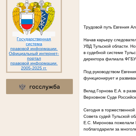
Трудовой путь Евгения А
Государственная
Начав карьеру следовател
система
УВД Тульской области. Н
правовой информации.
в судебной системе Тульс
Официальный интернет-
портал
директора филиала ФГБУ 
правовой информации.
2005-2025 гг.
Под руководством Евгени
функционирует и развива
Вклад Горнова Е.А. в ра
Верховном Суде Российс
Сегодня в торжественной 
Совета судей Тульской об
Е.С. Миронова пожелали Е
поблагодарили за многол