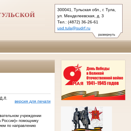
300041, Тульская обл., г. Тула,
ТУЛЬСКОЙ
ул. Менделеевская, д. 3
Тел.: (4872) 36-26-61
usd.tula@sudrf.ru
развернуть
Д.Л.
версия для печати
вательном учреждении
а России)» помощнику
чием по направлению