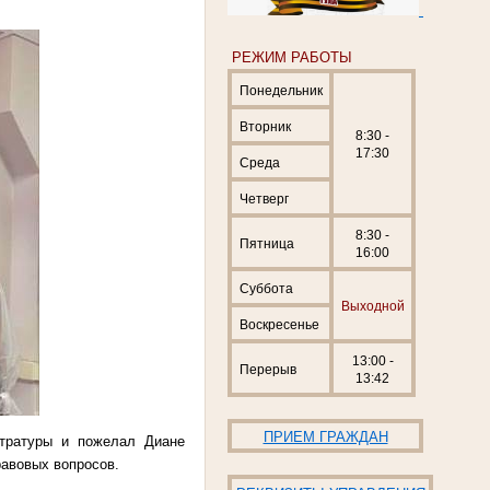
РЕЖИМ РАБОТЫ
Понедельник
Вторник
8:30 -
17:30
Среда
Четверг
8:30 -
Пятница
16:00
Суббота
Выходной
Воскресенье
13:00 -
Перерыв
13:42
ПРИЕМ ГРАЖДАН
стратуры и пожелал Диане
авовых вопросов.