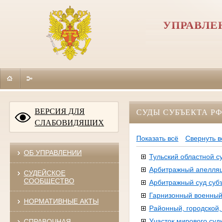
УПРАВЛЕ
ВЕРСИЯ ДЛЯ
СУДЫ СУБЪЕКТА Р
СЛАБОВИДЯЩИХ
Показать всё
Свернуть в
ОБ УПРАВЛЕНИИ
Тульский областной с
Арбитражный апелля
СУДЕЙСКОЕ
СООБЩЕСТВО
Арбитражный суд суб
Гарнизонный военный
НОРМАТИВНЫЕ АКТЫ
Районный, городской
Участок мирового суд
СПРАВОЧНАЯ