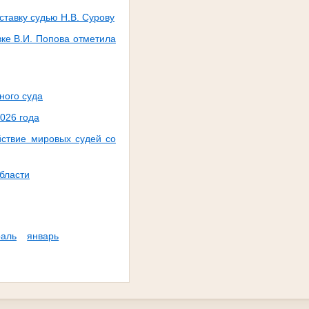
ставку судью Н.В. Сурову
вке В.И. Попова отметила
ного суда
026 года
ствие мировых судей со
бласти
аль
январь