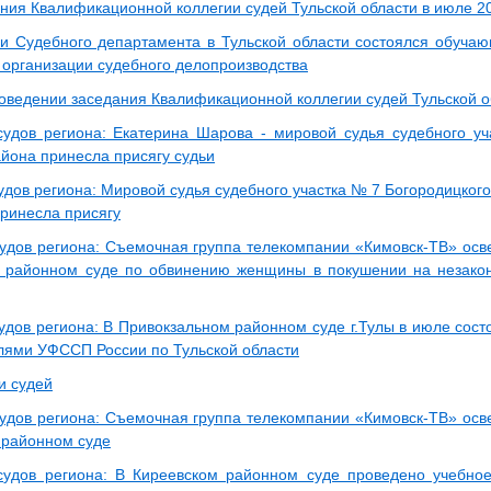
ания Квалификационной коллегии судей Тульской области в июле 2
и Судебного департамента в Тульской области состоялся обуч
 организации судебного делопроизводства
роведении заседания Квалификационной коллегии судей Тульской о
судов региона: Екатерина Шарова - мировой судья судебного у
айона принесла присягу судьи
удов региона: Мировой судья судебного участка № 7 Богородицког
принесла присягу
судов региона: Съемочная группа телекомпании «Кимовск-ТВ» ос
 районном суде по обвинению женщины в покушении на незакон
удов региона: В Привокзальном районном суде г.Тулы в июле сост
лями УФССП России по Тульской области
и судей
судов региона: Съемочная группа телекомпании «Кимовск-ТВ» ос
 районном суде
судов региона: В Киреевском районном суде проведено учебно