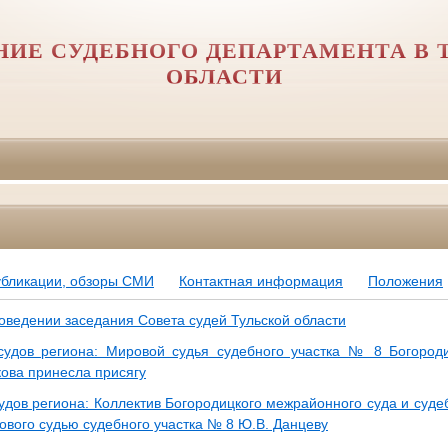
НИЕ СУДЕБНОГО ДЕПАРТАМЕНТА В 
ОБЛАСТИ
убликации, обзоры СМИ
Контактная информация
Положения
роведении заседания Совета судей Тульской области
судов региона: Мировой судья судебного участка № 8 Богород
ова принесла присягу
удов региона: Коллектив Богородицкого межрайонного суда и суде
ового судью судебного участка № 8 Ю.В. Данцеву