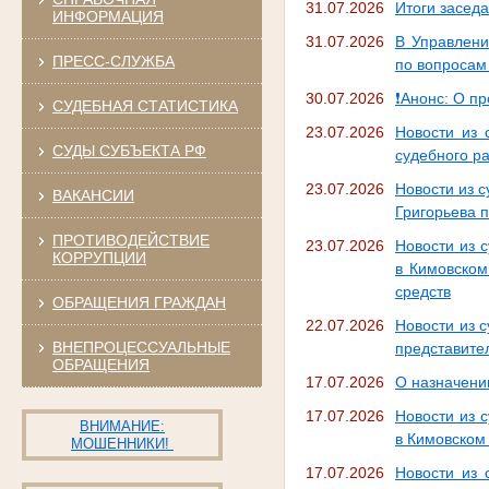
31.07.2026
Итоги засед
ИНФОРМАЦИЯ
31.07.2026
В Управлени
ПРЕСС-СЛУЖБА
по вопросам
30.07.2026
❗Анонс: О п
СУДЕБНАЯ СТАТИСТИКА
23.07.2026
Новости из 
СУДЫ СУБЪЕКТА РФ
судебного р
23.07.2026
Новости из с
ВАКАНСИИ
Григорьева 
ПРОТИВОДЕЙСТВИЕ
23.07.2026
Новости из 
КОРРУПЦИИ
в Кимовском
средств
ОБРАЩЕНИЯ ГРАЖДАН
22.07.2026
Новости из с
ВНЕПРОЦЕССУАЛЬНЫЕ
представите
ОБРАЩЕНИЯ
17.07.2026
О назначени
17.07.2026
Новости из 
ВНИМАНИЕ:
в Кимовском
МОШЕННИКИ!
17.07.2026
Новости из 