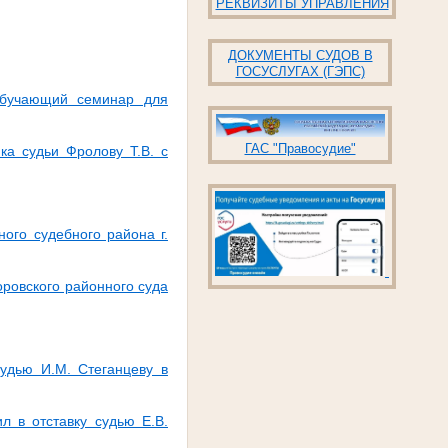
РЕКВИЗИТЫ УПРАВЛЕНИЯ
ДОКУМЕНТЫ СУДОВ В
ГОСУСЛУГАХ (ГЭПС)
обучающий семинар для
ГАС "Правосудие"
ка судьи Фролову Т.В. с
ого судебного района г.
оровского районного суда
судью И.М. Стеганцеву в
л в отставку судью Е.В.