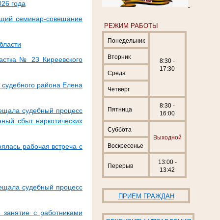
026 года
ающий семинар-совещание
РЕЖИМ РАБОТЫ
Понедельник
бласти
Вторник
частка № 23 Киреевского
8:30 -
17:30
Среда
о судебного района Елена
Четверг
8:30 -
Пятница
вещала судебный процесс
16:00
ный сбыт наркотических
Суббота
Выходной
Воскресенье
оялась рабочая встреча с
13:00 -
Перерыв
13:42
вещала судебный процесс
ПРИЕМ ГРАЖДАН
е занятие с работниками