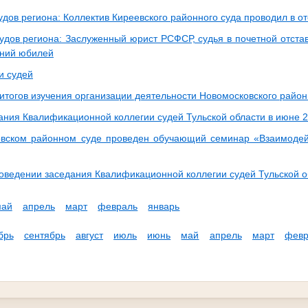
удов региона: Коллектив Киреевского районного суда проводил в от
судов региона: Заслуженный юрист РСФСР, судья в почетной отста
тний юбилей
и судей
итогов изучения организации деятельности Новомосковского район
дания Квалификационной коллегии судей Тульской области в июне 2
вском районном суде проведен обучающий семинар «Взаимодей
роведении заседания Квалификационной коллегии судей Тульской о
май
апрель
март
февраль
январь
брь
сентябрь
август
июль
июнь
май
апрель
март
февр