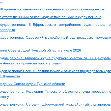
да
Ф принял постановление о внесении в Госдуму законопроектов
с ответственными за взаимодействие со СМИ в судах региона
 судов региона: В Ефремовском межрайонном суде прошел 
 аппарата
судов региона: Одоевский межрайонный суд поздравил помощни
ания Совета судей Тульской области в июле 2026
судов региона: Мировой судья судебного участка № 77 Центральн
я Аниканова принесла присягу судьи
судов региона: Свой 70-летний юбилей отмечает председатель Сув
.С.Куненкова
седании Совета судей Тульской области
судов региона: Коллектив Тульского областного суда проводил 
ставку
судов региона: Сегодня Ефремовский межрайонный суд проводи